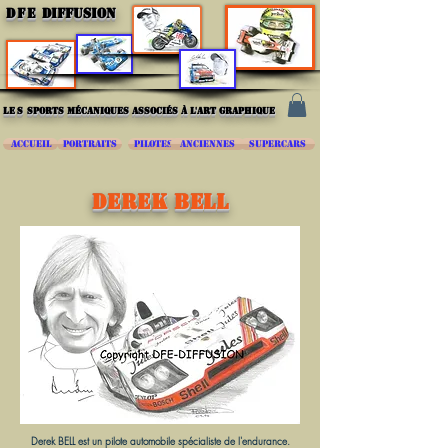
DFE
DIFFUSION
les
sports mécaniques associés à l'art graphique
ACCUEIL
PORTRAITS
PILOTES
ANCIENNES
SUPERCARS
DEREK BELL
Derek BELL est un pilote automobile spécialiste de l'endurance.