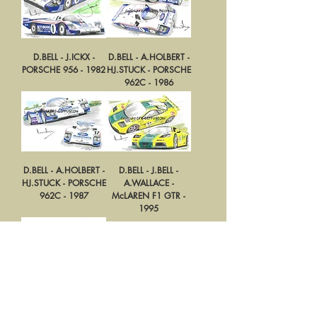
D.BELL - J.ICKX -
D.BELL - A.HOLBERT -
PORSCHE 956 - 1982
HJ.STUCK - PORSCHE
962C - 1986
D.BELL - A.HOLBERT -
D.BELL - J.BELL -
HJ.STUCK - PORSCHE
A.WALLACE -
962C - 1987
McLAREN F1 GTR -
1995
D.BELL -
O.GROUILLARD -