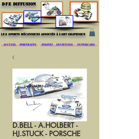
DFE
DIFFUSION
les
sports mécaniques associés à l'art graphique
ACCUEIL
PORTRAITS
PILOTES
ANCIENNES
SUPERCARS
D.BELL - A.HOLBERT -
HJ.STUCK - PORSCHE