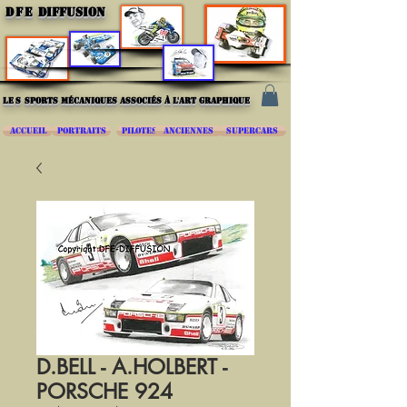
DFE
DIFFUSION
les
sports mécaniques associés à l'art graphique
ACCUEIL
PORTRAITS
PILOTES
ANCIENNES
SUPERCARS
D.BELL - A.HOLBERT -
PORSCHE 924