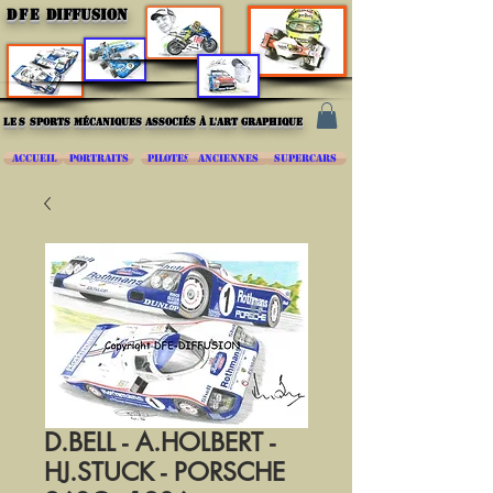
DFE
DIFFUSION
les
sports mécaniques associés à l'art graphique
ACCUEIL
PORTRAITS
PILOTES
ANCIENNES
SUPERCARS
D.BELL - A.HOLBERT -
HJ.STUCK - PORSCHE