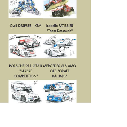
Cyril DESPRES - KTM
Isabelle PATISSIER
"Team Dessoude"
PORSCHE 911 GT3 R
MERCEDES SLS AMG
"LARBRE
GT3 "GRAFF
COMPETITION"
RACING"
BMW Z4 GT3 "AB
PORSCHE 997 GT3 R
MOTORSPORT"
"PRO GT"