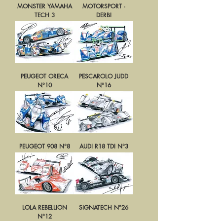
MONSTER YAMAHA
MOTORSPORT -
TECH 3
DERBI
PEUGEOT ORECA
PESCAROLO JUDD
N°10
N°16
PEUGEOT 908 N°8
AUDI R18 TDI N°3
LOLA REBELLION
SIGNATECH N°26
N°12