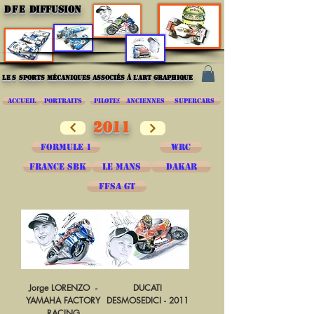
DFE
DIFFUSION
les
sports mécaniques associés à l'art graphique
ACCUEIL
PORTRAITS
PILOTES
ANCIENNES
SUPERCARS
2011
FORMULE 1
WRC
FRANCE SBK
LE MANS
DAKAR
FFSA GT
Jorge LORENZO -
DUCATI
YAMAHA FACTORY
DESMOSEDICI - 2011
RACING