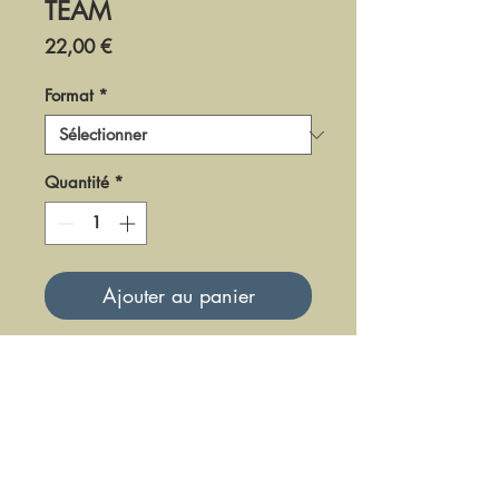
TEAM
Prix
22,00 €
Format
*
Quantité
*
Ajouter au panier
DM0611
Mise à jour le 23 Juin 2025