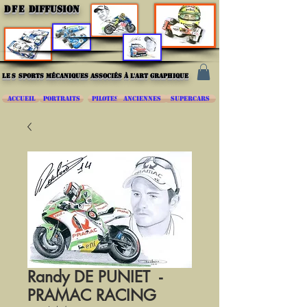
DFE
DIFFUSION
les
sports mécaniques associés à l'art graphique
ACCUEIL
PORTRAITS
PILOTES
ANCIENNES
SUPERCARS
Randy DE PUNIET -
PRAMAC RACING