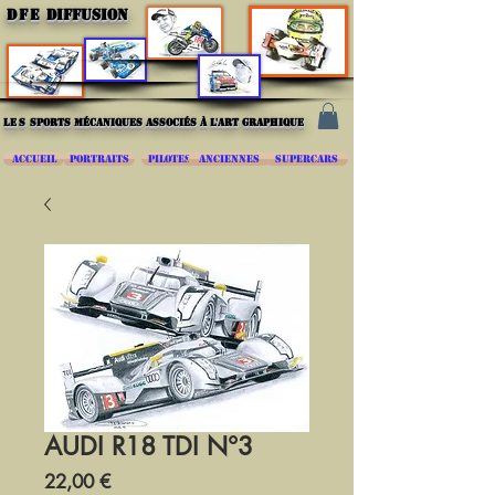
DFE
DIFFUSION
les
sports mécaniques associés à l'art graphique
ACCUEIL
PORTRAITS
PILOTES
ANCIENNES
SUPERCARS
AUDI R18 TDI N°3
Prix
22,00 €