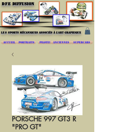
DFE
DIFFUSION
les
sports mécaniques associés à l'art graphique
ACCUEIL
PORTRAITS
PILOTES
ANCIENNES
SUPERCARS
PORSCHE 997 GT3 R
"PRO GT"