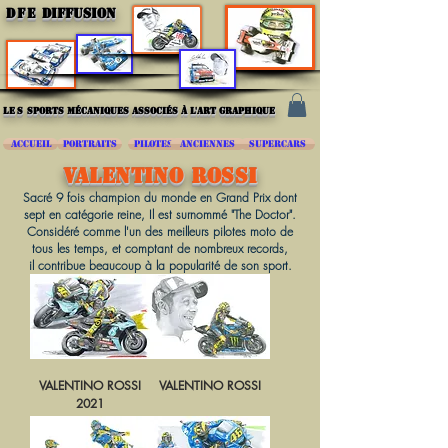
DFE
DIFFUSION
les
sports mécaniques associés à l'art graphique
ACCUEIL
PORTRAITS
PILOTES
ANCIENNES
SUPERCARS
VALENTINO ROSSI
Sacré 9 fois champion du monde en Grand Prix dont
sept en catégorie reine, Il est surnommé "The Doctor".
Considéré comme l'un des meilleurs pilotes moto de
tous les temps, et comptant de nombreux records,
il contribue beaucoup à la popularité de son sport.
VALENTINO ROSSI
VALENTINO ROSSI
2021