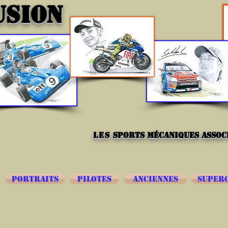
USION
les
sports mécaniques associ
PORTRAITS
PILOTES
ANCIENNES
SUPER