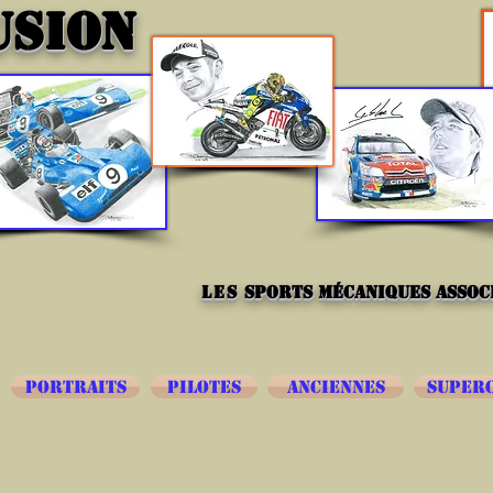
USION
les
sports mécaniques associ
PORTRAITS
PILOTES
ANCIENNES
SUPER