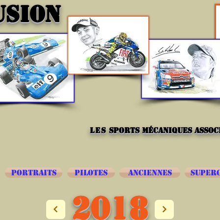
USION
les
sports mécaniques associ
PORTRAITS
PILOTES
ANCIENNES
SUPER
2018