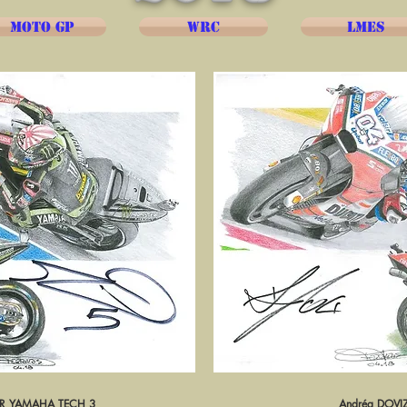
MOTO GP
WRC
LMES
ER YAMAHA TECH 3
pide
Andréa DOVI
Ape