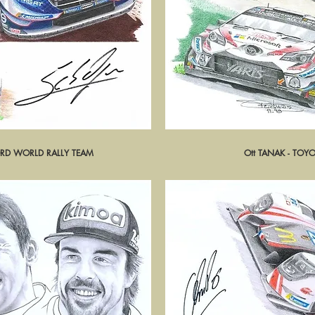
FORD WORLD RALLY TEAM
pide
Ott TANAK - TO
Ape