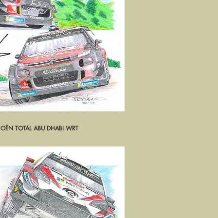
ITROËN TOTAL ABU DHABI WRT
rçu rapide