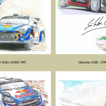
AI SHELL MOBIS WRT
pide
Sébastien LOEB - C
Ape