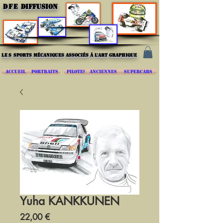
DFE
DIFFUSION
les
sports mécaniques associés à l'art graphique
ACCUEIL
PORTRAITS
PILOTES
ANCIENNES
SUPERCARS
Yuha KANKKUNEN
Prix
22,00 €