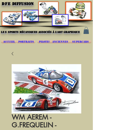
DFE
DIFFUSION
les
sports mécaniques associés à l'art graphique
ACCUEIL
PORTRAITS
PILOTES
ANCIENNES
SUPERCARS
WM AEREM -
G.FREQUELIN -