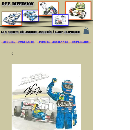
DFE
DIFFUSION
les
sports mécaniques associés à l'art graphique
ACCUEIL
PORTRAITS
PILOTES
ANCIENNES
SUPERCARS