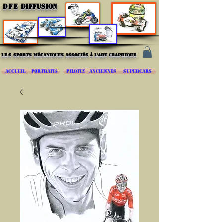
DFE
DIFFUSION
les
sports mécaniques associés à l'art graphique
ACCUEIL
PORTRAITS
PILOTES
ANCIENNES
SUPERCARS