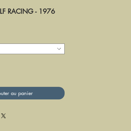
F RACING - 1976
uter au panier