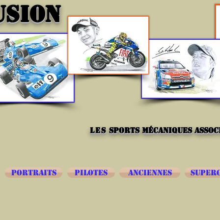
USION
les
sports mécaniques associ
PORTRAITS
PILOTES
ANCIENNES
SUPER