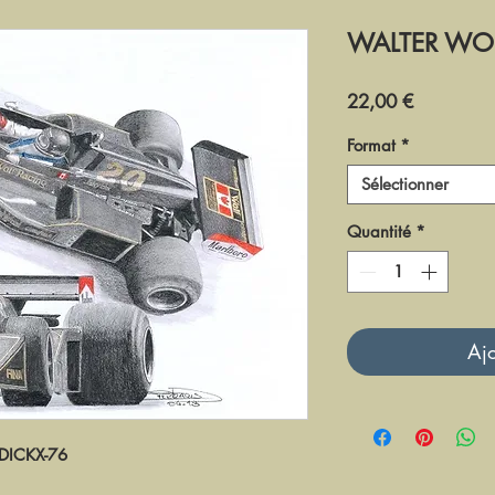
WALTER WOL
Prix
22,00 €
Format
*
Sélectionner
Quantité
*
Ajo
D
ICKX
-76