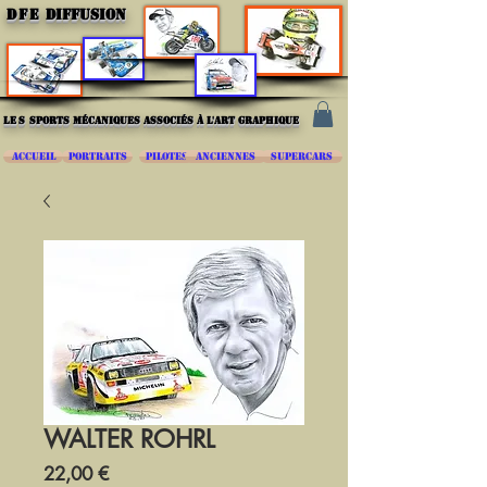
DFE
DIFFUSION
les
sports mécaniques associés à l'art graphique
ACCUEIL
PORTRAITS
PILOTES
ANCIENNES
SUPERCARS
WALTER ROHRL
Prix
22,00 €