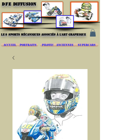
DFE
DIFFUSION
les
sports mécaniques associés à l'art graphique
ACCUEIL
PORTRAITS
PILOTES
ANCIENNES
SUPERCARS