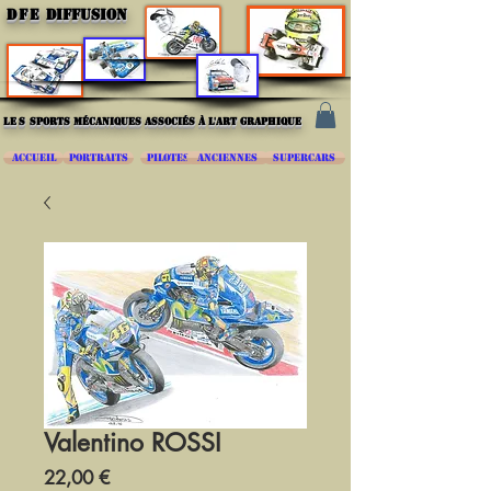
DFE
DIFFUSION
les
sports mécaniques associés à l'art graphique
ACCUEIL
PORTRAITS
PILOTES
ANCIENNES
SUPERCARS
Valentino ROSSI
Prix
22,00 €