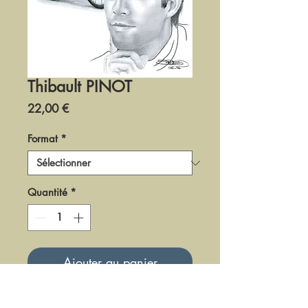
Thibault PINOT
Prix
22,00 €
Format
*
Quantité
*
Ajouter au panier
DCY08