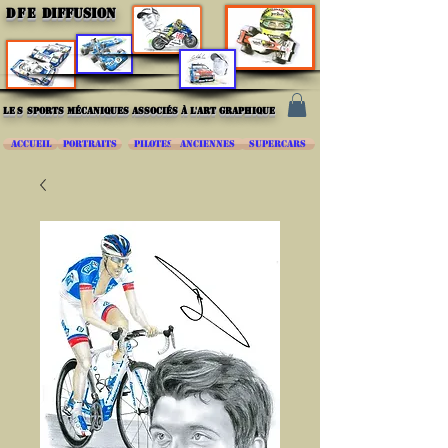
DFE
DIFFUSION
les
sports mécaniques associés à l'art graphique
ACCUEIL
PORTRAITS
PILOTES
ANCIENNES
SUPERCARS