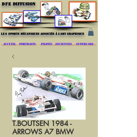
DFE
DIFFUSION
les
sports mécaniques associés à l'art graphique
ACCUEIL
PORTRAITS
PILOTES
ANCIENNES
SUPERCARS
T.BOUTSEN 1984 -
ARROWS A7 BMW