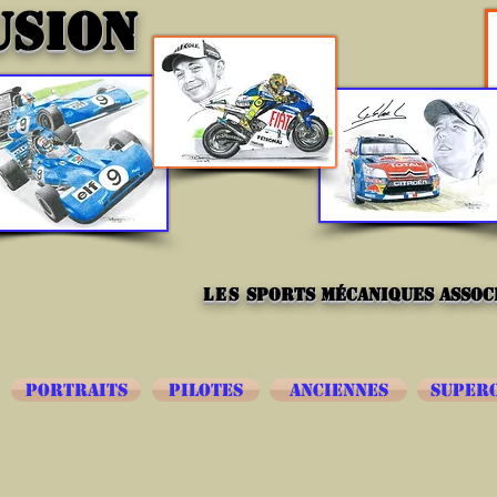
USION
les
sports mécaniques associ
PORTRAITS
PILOTES
ANCIENNES
SUPER