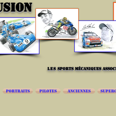
USION
les
sports mécaniques associ
PORTRAITS
PILOTES
ANCIENNES
SUPER