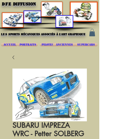
DFE
DIFFUSION
les
sports mécaniques associés à l'art graphique
ACCUEIL
PORTRAITS
PILOTES
ANCIENNES
SUPERCARS
SUBARU IMPREZA
WRC - Petter SOLBERG