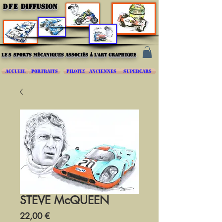
DFE
DIFFUSION
les
sports mécaniques associés à l'art graphique
ACCUEIL
PORTRAITS
PILOTES
ANCIENNES
SUPERCARS
STEVE McQUEEN
Prix
22,00 €