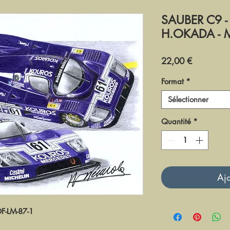
SAUBER C9 -
H.OKADA - 
Prix
22,00 €
Format
*
Sélectionner
Quantité
*
Ajo
DF-LM-87-1