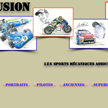
USION
les
sports mécaniques associ
PORTRAITS
PILOTES
ANCIENNES
SUPER