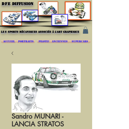
DFE
DIFFUSION
les
sports mécaniques associés à l'art graphique
ACCUEIL
PORTRAITS
PILOTES
ANCIENNES
SUPERCARS
Sandro MUNARI -
LANCIA STRATOS