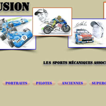
USION
les
sports mécaniques associ
PORTRAITS
PILOTES
ANCIENNES
SUPER