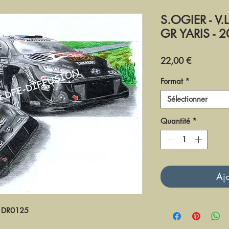
S.OGIER - V
GR YARIS - 
Prix
22,00 €
Format
*
Sélectionner
Quantité
*
Ajo
DR0125