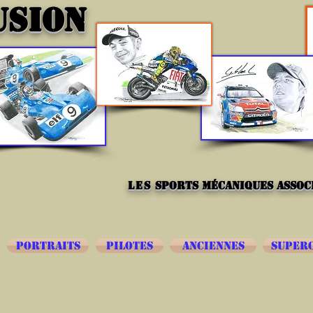
USION
les
sports mécaniques associ
PORTRAITS
PILOTES
ANCIENNES
SUPER