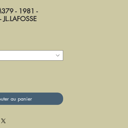
79 - 1981 -
- JL.LAFOSSE
uter au panier