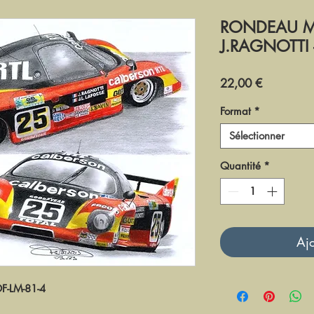
RONDEAU M3
J.RAGNOTTI 
Prix
22,00 €
Format
*
Sélectionner
Quantité
*
Ajo
DF-LM-81-4