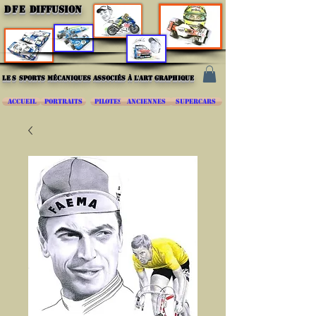
DFE
DIFFUSION
les
sports mécaniques associés à l'art graphique
ACCUEIL
PORTRAITS
PILOTES
ANCIENNES
SUPERCARS