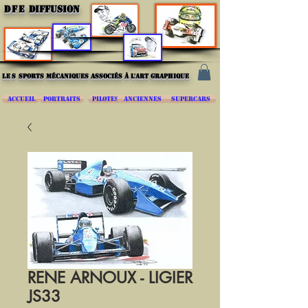
DFE
DIFFUSION
les
sports mécaniques associés à l'art graphique
ACCUEIL
PORTRAITS
PILOTES
ANCIENNES
SUPERCARS
RENE ARNOUX - LIGIER
JS33