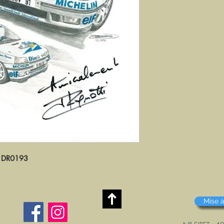
DR0193
Mise à
E