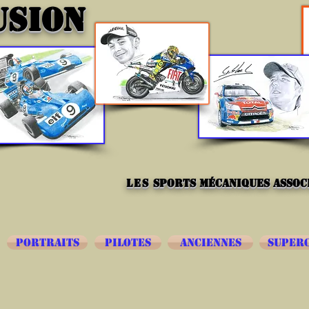
USION
les
sports mécaniques associ
PORTRAITS
PILOTES
ANCIENNES
SUPER