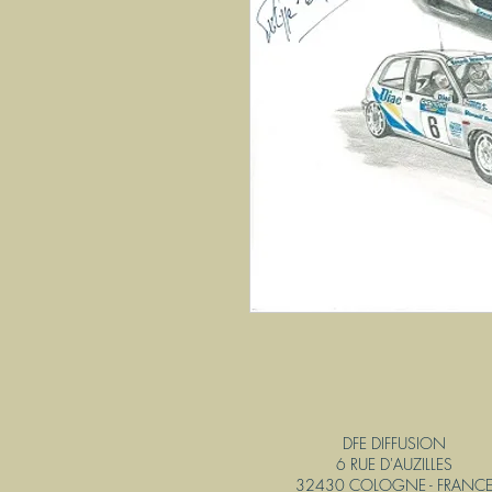
DFE DIFFUSION
6 RUE D'AUZILLES
32430 COLOGNE - FRANC