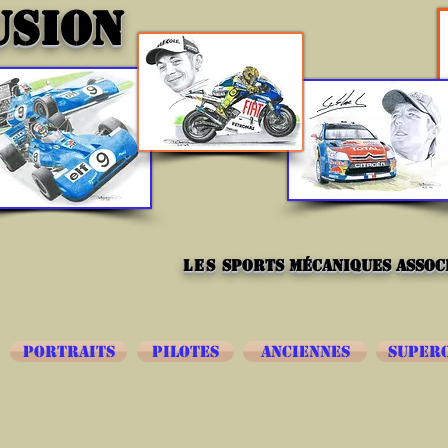
USION
les
sports mécaniques associ
PORTRAITS
PILOTES
ANCIENNES
SUPER