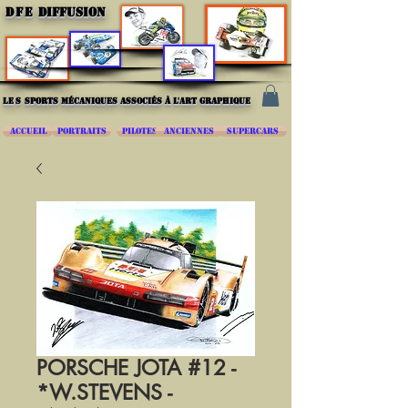
DFE
DIFFUSION
les
sports mécaniques associés à l'art graphique
ACCUEIL
PORTRAITS
PILOTES
ANCIENNES
SUPERCARS
PORSCHE JOTA #12 -
*W.STEVENS -