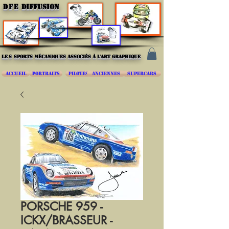
DFE
DIFFUSION
les
sports mécaniques associés à l'art graphique
ACCUEIL
PORTRAITS
PILOTES
ANCIENNES
SUPERCARS
PORSCHE 959 -
ICKX/BRASSEUR -