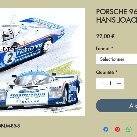
PORSCHE 962
HANS JOACH
Prix
22,00 €
Format
*
Sélectionner
Quantité
*
Ajo
DF-LM-85-3