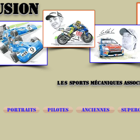
USION
les
sports mécaniques associ
PORTRAITS
PILOTES
ANCIENNES
SUPER