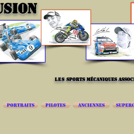
USION
les
sports mécaniques associ
PORTRAITS
PILOTES
ANCIENNES
SUPER