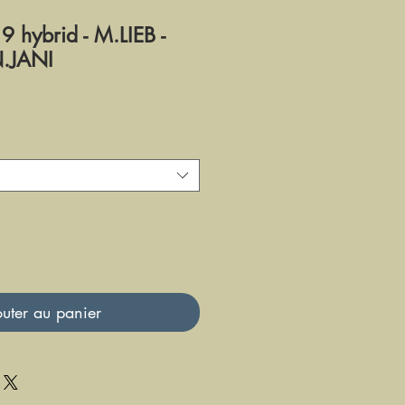
hybrid - M.LIEB -
.JANI
uter au panier