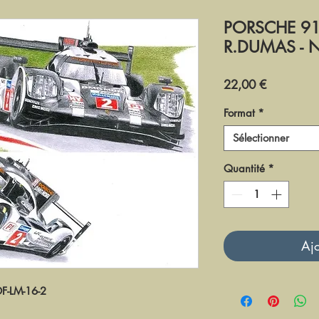
PORSCHE 919 
R.DUMAS - N
Prix
22,00 €
Format
*
Sélectionner
Quantité
*
Ajo
DF-LM-16-2