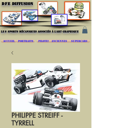
DFE
DIFFUSION
les
sports mécaniques associés à l'art graphique
ACCUEIL
PORTRAITS
PILOTES
ANCIENNES
SUPERCARS
PHILIPPE STREIFF -
TYRRELL