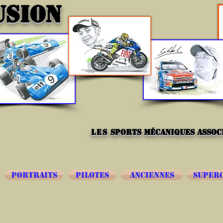
USION
les
sports mécaniques associ
PORTRAITS
PILOTES
ANCIENNES
SUPER