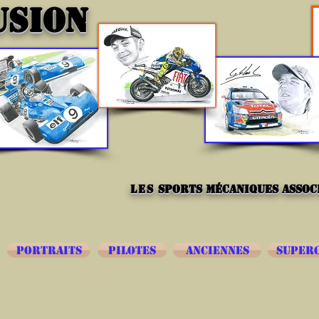
USION
les
sports mécaniques associ
PORTRAITS
PILOTES
ANCIENNES
SUPER