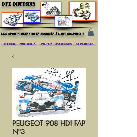
DFE
DIFFUSION
les
sports mécaniques associés à l'art graphique
ACCUEIL
PORTRAITS
PILOTES
ANCIENNES
SUPERCARS
PEUGEOT 908 HDI FAP
N°3