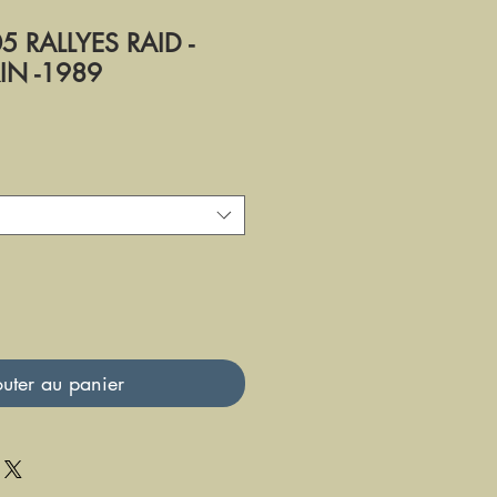
 RALLYES RAID -
RIN -1989
uter au panier