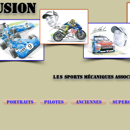
USION
les
sports mécaniques associ
PORTRAITS
PILOTES
ANCIENNES
SUPER