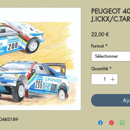
PEUGEOT 405
J.ICKX/C.TA
Prix
22,00 €
Format
*
Sélectionner
Quantité
*
Ajo
DAK0189