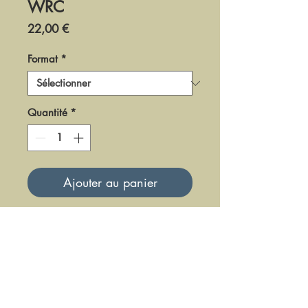
WRC
Prix
22,00 €
Format
*
Quantité
*
Ajouter au panier
DR0104
Mise à jour le 23 Juin 2025