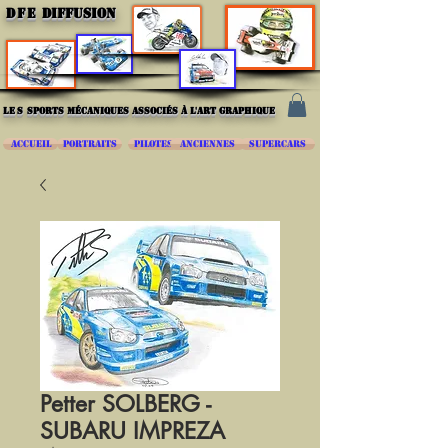
DFE
DIFFUSION
les
sports mécaniques associés à l'art graphique
ACCUEIL
PORTRAITS
PILOTES
ANCIENNES
SUPERCARS
Petter SOLBERG -
SUBARU IMPREZA