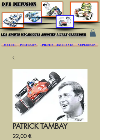
DFE
DIFFUSION
les
sports mécaniques associés à l'art graphique
ACCUEIL
PORTRAITS
PILOTES
ANCIENNES
SUPERCARS
PATRICK TAMBAY
Prix
22,00 €