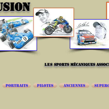
USION
les
sports mécaniques associ
PORTRAITS
PILOTES
ANCIENNES
SUPER