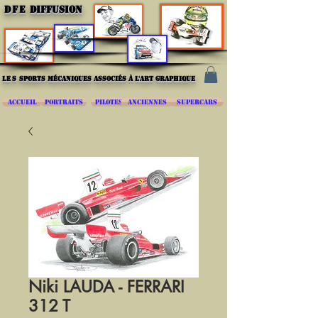
DFE
DIFFUSION
les
sports mécaniques associés à l'art graphique
ACCUEIL
PORTRAITS
PILOTES
ANCIENNES
SUPERCARS
Niki LAUDA - FERRARI
312 T