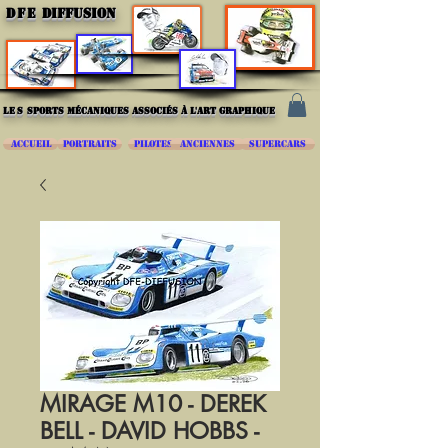
DFE
DIFFUSION
les
sports mécaniques associés à l'art graphique
ACCUEIL
PORTRAITS
PILOTES
ANCIENNES
SUPERCARS
MIRAGE M10 - DEREK
BELL - DAVID HOBBS -