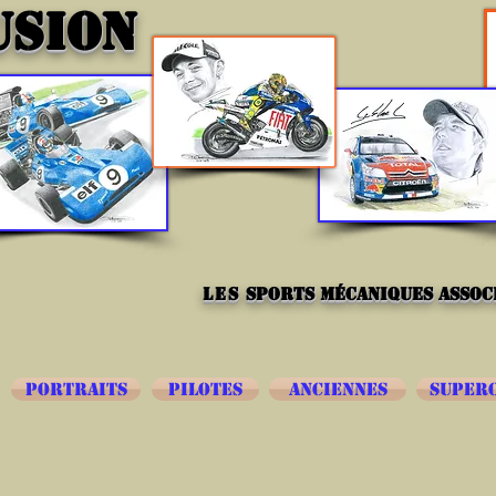
USION
les
sports mécaniques associ
PORTRAITS
PILOTES
ANCIENNES
SUPER