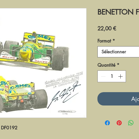
BENETTON F
Prix
22,00 €
Format
*
Sélectionner
Quantité
*
Ajo
DF0192