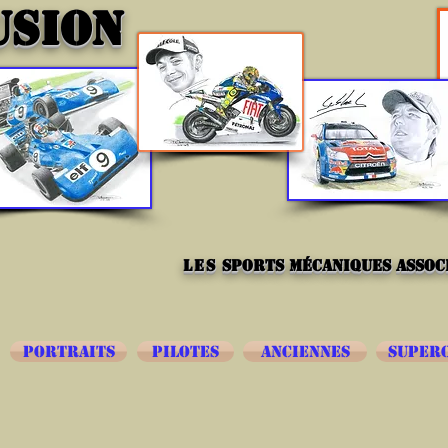
USION
les
sports mécaniques associ
PORTRAITS
PILOTES
ANCIENNES
SUPER